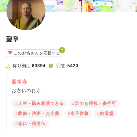
聖章
？
このお坊さんを応援する
有り難し
60394
回答
5420
圓常寺
お念仏のお寺
#人生・悩み相談できる
#誰でも拝観・参拝可
#葬儀・法要・お寺葬
#水子供養
#納骨堂
#念仏・踊念仏