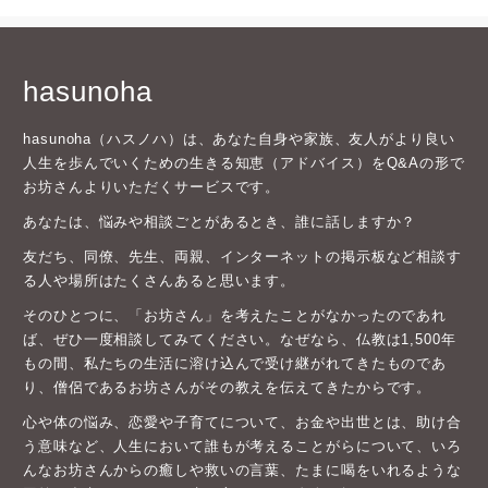
hasunoha
hasunoha（ハスノハ）は、あなた自身や家族、友人がより良い
人生を歩んでいくための生きる知恵（アドバイス）をQ&Aの形で
お坊さんよりいただくサービスです。
あなたは、悩みや相談ごとがあるとき、誰に話しますか？
友だち、同僚、先生、両親、インターネットの掲示板など相談す
る人や場所はたくさんあると思います。
そのひとつに、「お坊さん」を考えたことがなかったのであれ
ば、ぜひ一度相談してみてください。なぜなら、仏教は1,500年
もの間、私たちの生活に溶け込んで受け継がれてきたものであ
り、僧侶であるお坊さんがその教えを伝えてきたからです。
心や体の悩み、恋愛や子育てについて、お金や出世とは、助け合
う意味など、人生において誰もが考えることがらについて、いろ
んなお坊さんからの癒しや救いの言葉、たまに喝をいれるような