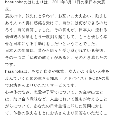
hasunohaのはじまりは、2011年3月11日の東日本大震
災。
震災の中、我先にと争わず、お互いに支えあい、励まし
あう人々の姿に感銘を受けて、自分には何ができるのだ
ろう。自問自答しました。その答えが、日本人に流れる
価値観の源泉をもう一度掘り起こして、もっと優しく幸
せな日本になる手助けをしたいということでした。
日本人の価値観、昔から脈々と受け継がれている美徳。
その一つに「仏教の教え」があると、そのとき感じたの
です。
hasunohaは、あなた自身や家族、友人がより良い人生を
歩んでいくための生きる知恵（ アドバイス）をQ&Aの形
でお坊さんよりいただくサービスです。
心や体の悩み、恋愛や子育てについて、お金や出世と
は、助け合う意味など、人生において誰もが考えること
がらについて、あなたの日常生活に即した質問に対し
て、仏教の教えをもとにお坊さんより回答をいただくこ