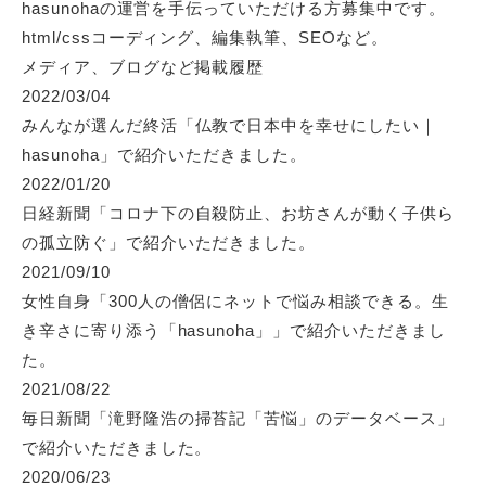
hasunohaの運営を手伝っていただける方募集中です。
html/cssコーディング、編集執筆、SEOなど。
メディア、ブログなど掲載履歴
2022/03/04
みんなが選んだ終活「
仏教で日本中を幸せにしたい｜
hasunoha
」で紹介いただきました。
2022/01/20
日経新聞「
コロナ下の自殺防止、お坊さんが動く子供ら
の孤立防ぐ
」で紹介いただきました。
2021/09/10
女性自身「
300人の僧侶にネットで悩み相談できる。生
き辛さに寄り添う「hasunoha」
」で紹介いただきまし
た。
2021/08/22
毎日新聞「
滝野隆浩の掃苔記「苦悩」のデータベース
」
で紹介いただきました。
2020/06/23