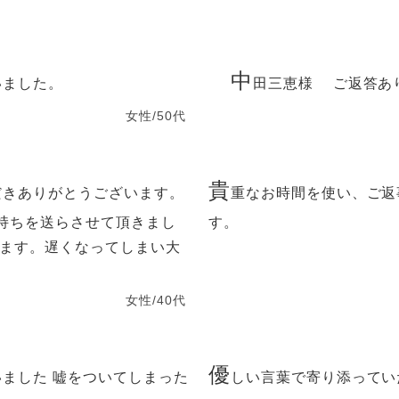
中
いました。
田三恵様 ご返答あ
女性/50代
貴
だきありがとうございます。
重なお時間を使い、ご返
持ちを送らさせて頂きまし
す。
います。遅くなってしまい大
女性/40代
優
ました 嘘をついてしまった
しい言葉で寄り添ってい