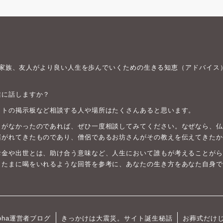
身や家族、友人がより良い人生を歩んでいくための生きる知恵（アドバイス
誰に話しますか？
ットの掲示板など相談する人や場所はたくさんあると思います。
がなかったのであれば、ぜひ一度相談してみてください。なぜなら、仏教は
継がれてきたものであり、僧侶であるお坊さんがその教えを伝えてきたか
お金や出世とは、助け合う意味など、人生において誰もが考えることがら
、たまに喝をいれるような回答を参考に、あなたの生き方をあなた自身で
oha運営者ブログ
きっかけは大震災。サイト誕生秘話
お葬式だけ