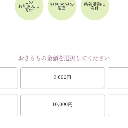
この
hasunohaの
慈善活動に
お坊さんに
運営
寄付
寄付
2,000円
10,000円