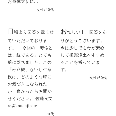
お身体大切に...
女性/40代
日
お
頃より回答を読ませ
忙しい中、回答をあ
ていただいておりま
りがとうございます。
す。 今回の「寿命と
今は少しでも母が安心
は、縁である」とても
して極楽浄土へすすめ
腑に落ちました。この
ることを祈っていま
「寿命観」ないし生命
す。
観は、どのような時に
女性/60代
お気づきになられた
か、良かったらお聞か
せください。 佐藤良文
re@kouenji.site
/0代