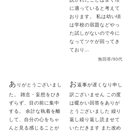
に適っていると考えて
おります。 私は幼い頃
は学校の宿題などやっ
た試しがないので今に
なってツケが回ってき
ており...
無回答/90代
あ
お
りがとうございまし
返事が遅くなり申し
た。 雑念・妄想をひき
訳ございません この度
ずらず、目の前に集中
は暖かい回答をありが
する。 余計な執着を離
とうございました 繰り
して、自分の心をちゃ
返し繰り返し読ませて
んと見る感じることが
いただきます また改め