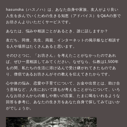
hasunoha（ハスノハ）は、あなた自身や家族、友人がより良い
人生を歩んでいくための生きる知恵（アドバイス）をQ&Aの形で
お坊さんよりいただくサービスです。
あなたは、悩みや相談ごとがあるとき、誰に話しますか？
友だち、同僚、先生、両親、インターネットの掲示板など相談す
る人や場所はたくさんあると思います。
そのひとつに、「お坊さん」を考えたことがなかったのであれ
ば、ぜひ一度相談してみてください。なぜなら、仏教は1,500年
もの間、私たちの生活に溶け込んで受け継がれてきたものであ
り、僧侶であるお坊さんがその教えを伝えてきたからです。
心や体の悩み、恋愛や子育てについて、お金や出世とは、助け合
う意味など、人生において誰もが考えることがらについて、いろ
んなお坊さんからの癒しや救いの言葉、たまに喝をいれるような
回答を参考に、あなたの生き方をあなた自身で探してみてはいか
がでしょうか。