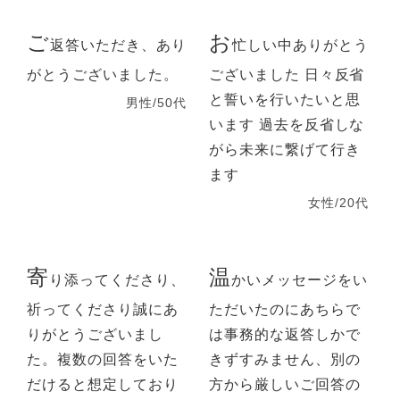
ご
お
返答いただき、あり
忙しい中ありがとう
がとうございました。
ございました 日々反省
と誓いを行いたいと思
男性/50代
います 過去を反省しな
がら未来に繋げて行き
ます
女性/20代
寄
温
り添ってくださり、
かいメッセージをい
祈ってくださり誠にあ
ただいたのにあちらで
りがとうございまし
は事務的な返答しかで
た。複数の回答をいた
きずすみません、別の
だけると想定しており
方から厳しいご回答の