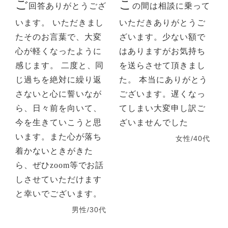
ご
こ
回答ありがとうござ
の間は相談に乗って
います。 いただきまし
いただきありがとうご
たそのお言葉で、大変
ざいます。少ない額で
心が軽くなったように
はありますがお気持ち
感じます。 二度と、同
を送らさせて頂きまし
じ過ちを絶対に繰り返
た。 本当にありがとう
さないと心に誓いなが
ございます。遅くなっ
ら、日々前を向いて、
てしまい大変申し訳ご
今を生きていこうと思
ざいませんでした
います。また心が落ち
女性/40代
着かないときがきた
ら、ぜひzoom等でお話
しさせていただけます
と幸いでございます。
男性/30代