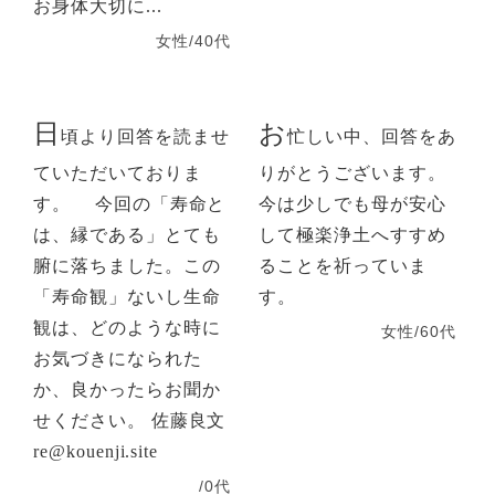
お身体大切に...
女性/40代
日
お
頃より回答を読ませ
忙しい中、回答をあ
ていただいておりま
りがとうございます。
す。 今回の「寿命と
今は少しでも母が安心
は、縁である」とても
して極楽浄土へすすめ
腑に落ちました。この
ることを祈っていま
「寿命観」ないし生命
す。
観は、どのような時に
女性/60代
お気づきになられた
か、良かったらお聞か
せください。 佐藤良文
re@kouenji.site
/0代