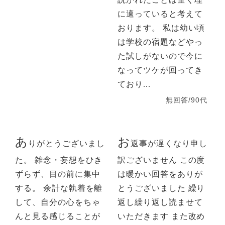
に適っていると考えて
おります。 私は幼い頃
は学校の宿題などやっ
た試しがないので今に
なってツケが回ってき
ており...
無回答/90代
あ
お
りがとうございまし
返事が遅くなり申し
た。 雑念・妄想をひき
訳ございません この度
ずらず、目の前に集中
は暖かい回答をありが
する。 余計な執着を離
とうございました 繰り
して、自分の心をちゃ
返し繰り返し読ませて
んと見る感じることが
いただきます また改め