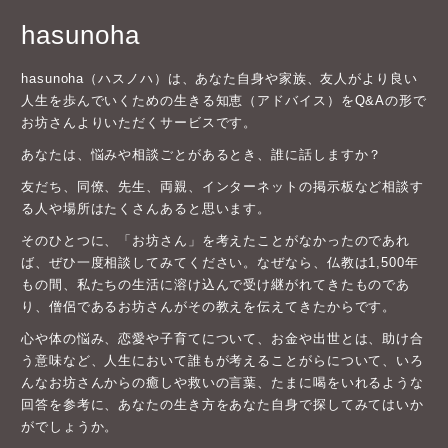
hasunoha
hasunoha（ハスノハ）は、あなた自身や家族、友人がより良い
人生を歩んでいくための生きる知恵（アドバイス）をQ&Aの形で
お坊さんよりいただくサービスです。
あなたは、悩みや相談ごとがあるとき、誰に話しますか？
友だち、同僚、先生、両親、インターネットの掲示板など相談す
る人や場所はたくさんあると思います。
そのひとつに、「お坊さん」を考えたことがなかったのであれ
ば、ぜひ一度相談してみてください。なぜなら、仏教は1,500年
もの間、私たちの生活に溶け込んで受け継がれてきたものであ
り、僧侶であるお坊さんがその教えを伝えてきたからです。
心や体の悩み、恋愛や子育てについて、お金や出世とは、助け合
う意味など、人生において誰もが考えることがらについて、いろ
んなお坊さんからの癒しや救いの言葉、たまに喝をいれるような
回答を参考に、あなたの生き方をあなた自身で探してみてはいか
がでしょうか。