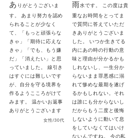
あ
雨
りがとうございま
水です。 この度は貴
す。 あまり努力を認め
重なお時間をとってま
られることが少なく
で質問に答えていただ
て、「もっと頑張らな
きありがとうございま
きゃ」「期待に応えな
した。 いつか生きてる
きゃ」「でも、もう嫌
内にあの時の行動の意
だ」「消えたい」と思
味と理由が分かるかも
っていました。 線引き
しれないし、一生分か
はすぐには難しいです
らないまま罪悪感に溺
が、自分を守る境界を
れて惨めな最期を遂げ
作るようこころがけて
るかもしれない。それ
みます。 温かいお返事
は誰にも分からないし
ありがとうございます
だからもう二度と後悔
しないように動いて息
女性/30代
をしていなくてはいけ
ないんですね。 今の私