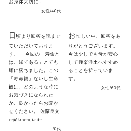
お身体大切に...
女性/40代
日
お
頃より回答を読ませ
忙しい中、回答をあ
ていただいておりま
りがとうございます。
す。 今回の「寿命と
今は少しでも母が安心
は、縁である」とても
して極楽浄土へすすめ
腑に落ちました。この
ることを祈っていま
「寿命観」ないし生命
す。
観は、どのような時に
女性/60代
お気づきになられた
か、良かったらお聞か
せください。 佐藤良文
re@kouenji.site
/0代