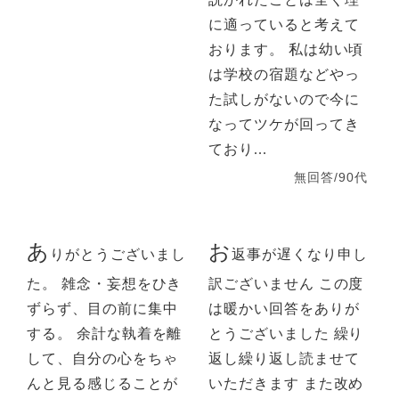
に適っていると考えて
おります。 私は幼い頃
は学校の宿題などやっ
た試しがないので今に
なってツケが回ってき
ており...
無回答/90代
あ
お
りがとうございまし
返事が遅くなり申し
た。 雑念・妄想をひき
訳ございません この度
ずらず、目の前に集中
は暖かい回答をありが
する。 余計な執着を離
とうございました 繰り
して、自分の心をちゃ
返し繰り返し読ませて
んと見る感じることが
いただきます また改め