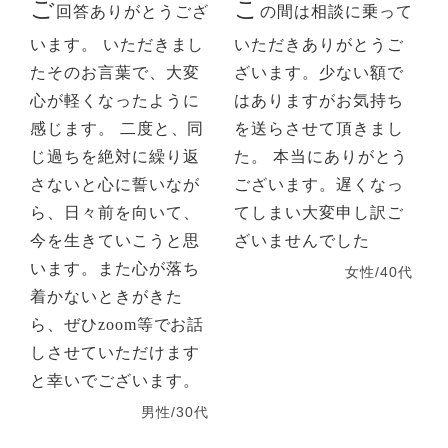
ご
こ
回答ありがとうござ
の間は相談に乗って
います。 いただきまし
いただきありがとうご
たそのお言葉で、大変
ざいます。少ない額で
心が軽くなったように
はありますがお気持ち
感じます。 二度と、同
を送らさせて頂きまし
じ過ちを絶対に繰り返
た。 本当にありがとう
さないと心に誓いなが
ございます。遅くなっ
ら、日々前を向いて、
てしまい大変申し訳ご
今を生きていこうと思
ざいませんでした
います。また心が落ち
女性/40代
着かないときがきた
ら、ぜひzoom等でお話
しさせていただけます
と幸いでございます。
男性/30代