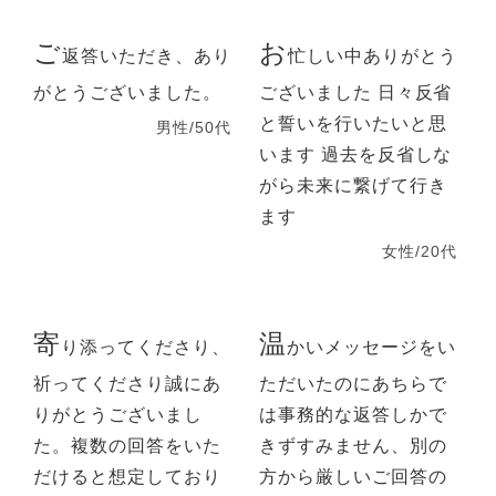
ご
お
返答いただき、あり
忙しい中ありがとう
がとうございました。
ございました 日々反省
と誓いを行いたいと思
男性/50代
います 過去を反省しな
がら未来に繋げて行き
ます
女性/20代
寄
温
り添ってくださり、
かいメッセージをい
祈ってくださり誠にあ
ただいたのにあちらで
りがとうございまし
は事務的な返答しかで
た。複数の回答をいた
きずすみません、別の
だけると想定しており
方から厳しいご回答の