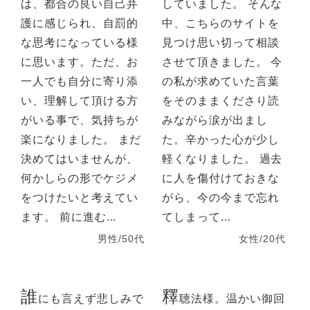
は、都合の良い自己弁
していました。 そんな
護に感じられ、自罰的
中、こちらのサイトを
な思考になっている様
見つけ思い切って相談
に思います。ただ、お
させて頂きました。 今
一人でも自分に寄り添
の私が求めていた言葉
い、理解して頂ける方
をそのままくださり読
がいる事で、気持ちが
みながら涙が出まし
楽になりました。 まだ
た。辛かった心が少し
決めてはいませんが、
軽くなりました。 過去
何かしらの形でケジメ
に人を傷付けておきな
をつけたいと考えてい
がら、今の今まで忘れ
ます。 前に進む...
てしまって...
男性/50代
女性/20代
誰
釋
にも言えず悲しみで
聴法様。温かい御回