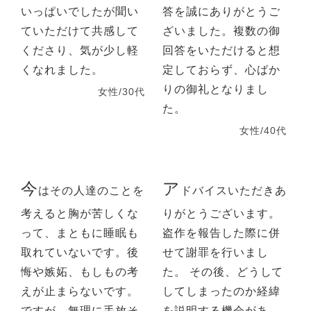
いっぱいでしたが聞い
答を誠にありがとうご
ていただけて共感して
ざいました。複数の御
くださり、気が少し軽
回答をいただけると想
くなれました。
定しておらず、心ばか
りの御礼となりまし
女性/30代
た。
女性/40代
今
ア
はその人達のことを
ドバイスいただきあ
考えると胸が苦しくな
りがとうございます。
って、まともに睡眠も
盗作を報告した際に併
取れていないです。後
せて謝罪を行いまし
悔や嫉妬、もしもの考
た。 その後、どうして
えが止まらないです。
してしまったのか経緯
ですが、無理に手放そ
を説明する機会があ