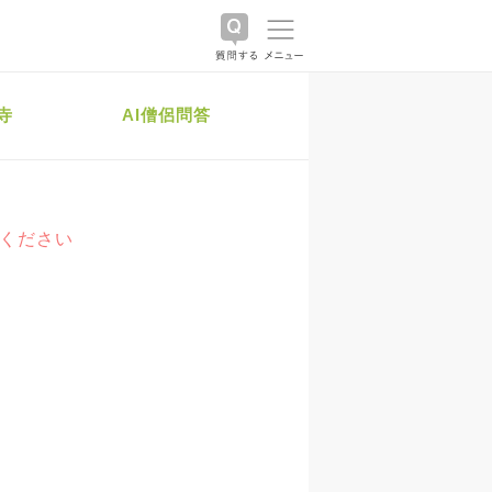
寺
AI僧侶問答
絡ください