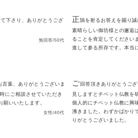
正
えて下さり、ありがとうござ
鵠を射るお答えを賜り誠に
素晴らしい御坊様との邂逅
ることを肯定してください
無回答/50代
進して参る所存です。本当
ご
お言葉、ありがとうございま
回答頂きありがとうござ
だ時にご相談させていただき
見しますとチベット仏教を
お願いいたします。
個人的にチベット仏教に興
沸きました。わずかばかり
女性/40代
りがとうございました。