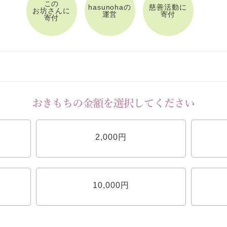
この
hasunohaの
慈善活動に
お坊さんに
運営
寄付
寄付
2,000円
10,000円