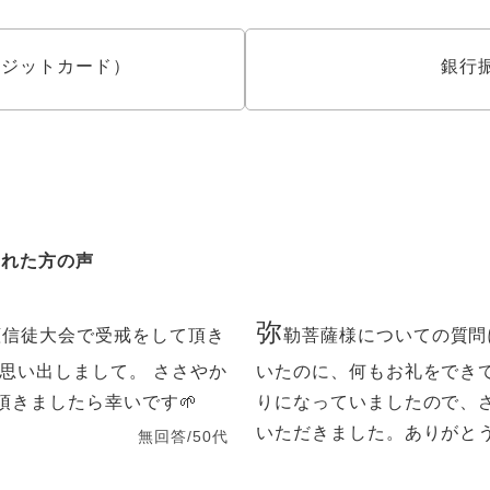
クレジットカード）
銀行
された方の声
弥
檀信徒大会で受戒をして頂き
勒菩薩様についての質問
思い出しまして。 ささやか
いたのに、何もお礼をでき
頂きましたら幸いです🌱
りになっていましたので、
いただきました。ありがと
無回答/50代