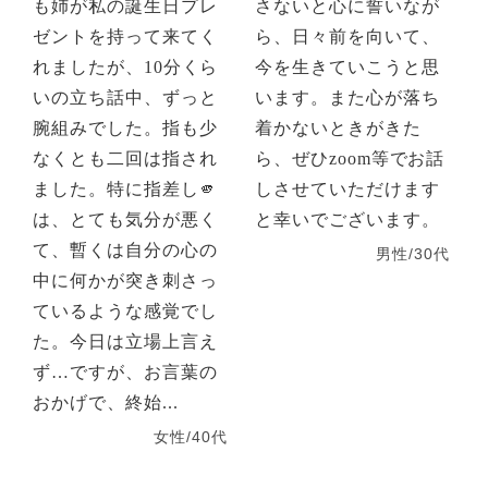
も姉が私の誕生日プレ
さないと心に誓いなが
ゼントを持って来てく
ら、日々前を向いて、
れましたが、10分くら
今を生きていこうと思
いの立ち話中、ずっと
います。また心が落ち
腕組みでした。指も少
着かないときがきた
なくとも二回は指され
ら、ぜひzoom等でお話
ました。特に指差し🫵
しさせていただけます
は、とても気分が悪く
と幸いでございます。
て、暫くは自分の心の
男性/30代
中に何かが突き刺さっ
ているような感覚でし
た。今日は立場上言え
ず…ですが、お言葉の
おかげで、終始...
女性/40代