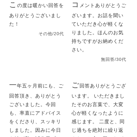
こ
コ
の度は暖かい回答を
メントありがとうご
ありがとうございまし
ざいます。お話を聞い
た！
ていただき心が軽くな
りました。ほんのお気
その他/20代
持ちですがお納めくだ
さい。
無回答/30代
一
ご
年五ヶ月前にも、ご
回答ありがとうござ
回答頂き、ありがとう
います。 いただきまし
ございました。今回
たそのお言葉で、大変
も、率直にアドバイス
心が軽くなったように
をくださり、スッキリ
感じます。 二度と、同
しました。因みに今日
じ過ちを絶対に繰り返