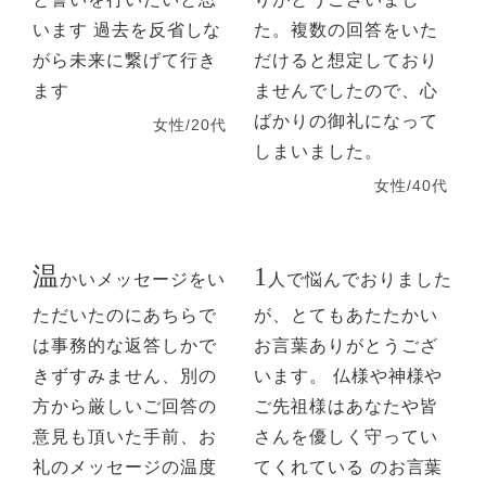
います 過去を反省しな
た。複数の回答をいた
がら未来に繋げて行き
だけると想定しており
ます
ませんでしたので、心
ばかりの御礼になって
女性/20代
しまいました。
女性/40代
温
1
かいメッセージをい
人で悩んでおりました
ただいたのにあちらで
が、とてもあたたかい
は事務的な返答しかで
お言葉ありがとうござ
きずすみません、別の
います。 仏様や神様や
方から厳しいご回答の
ご先祖様はあなたや皆
意見も頂いた手前、お
さんを優しく守ってい
礼のメッセージの温度
てくれている のお言葉