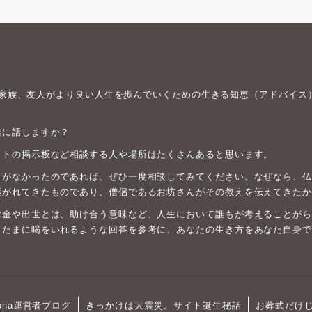
身や家族、友人がより良い人生を歩んでいくための生きる知恵（アドバイス
誰に話しますか？
ットの掲示板など相談する人や場所はたくさんあると思います。
がなかったのであれば、ぜひ一度相談してみてください。なぜなら、仏教は
継がれてきたものであり、僧侶であるお坊さんがその教えを伝えてきたか
お金や出世とは、助け合う意味など、人生において誰もが考えることがら
、たまに喝をいれるような回答を参考に、あなたの生き方をあなた自身で
oha運営者ブログ
きっかけは大震災。サイト誕生秘話
お葬式だけ