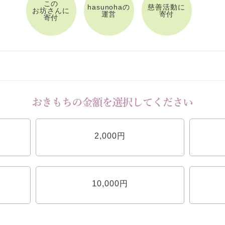
この
hasunohaの
慈善活動に
お坊さんに
運営
寄付
寄付
2,000円
10,000円