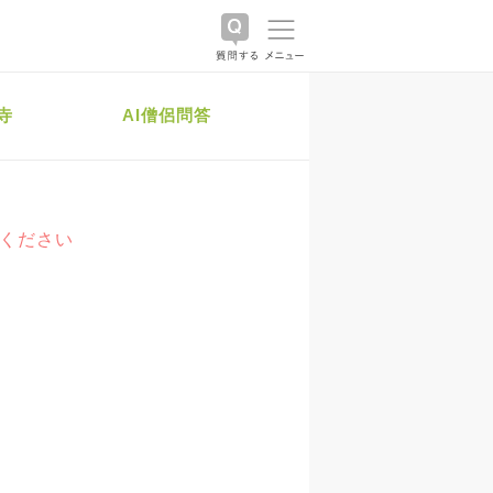
寺
AI僧侶問答
絡ください