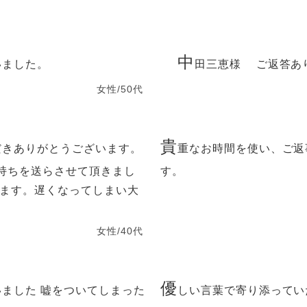
中
いました。
田三恵様 ご返答あ
女性/50代
貴
だきありがとうございます。
重なお時間を使い、ご返
持ちを送らさせて頂きまし
す。
います。遅くなってしまい大
女性/40代
優
ました 嘘をついてしまった
しい言葉で寄り添ってい