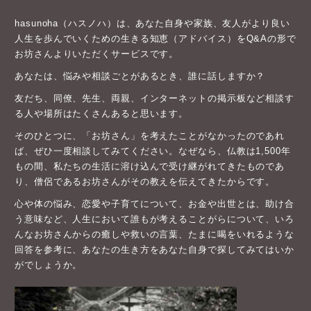
hasunoha（ハスノハ）は、あなた自身や家族、友人がより良い
人生を歩んでいくための生きる知恵（アドバイス）をQ&Aの形で
お坊さんよりいただくサービスです。
あなたは、悩みや相談ごとがあるとき、誰に話しますか？
友だち、同僚、先生、両親、インターネットの掲示板など相談す
る人や場所はたくさんあると思います。
そのひとつに、「お坊さん」を考えたことがなかったのであれ
ば、ぜひ一度相談してみてください。なぜなら、仏教は1,500年
もの間、私たちの生活に溶け込んで受け継がれてきたものであ
り、僧侶であるお坊さんがその教えを伝えてきたからです。
心や体の悩み、恋愛や子育てについて、お金や出世とは、助け合
う意味など、人生において誰もが考えることがらについて、いろ
んなお坊さんからの癒しや救いの言葉、たまに喝をいれるような
回答を参考に、あなたの生き方をあなた自身で探してみてはいか
がでしょうか。