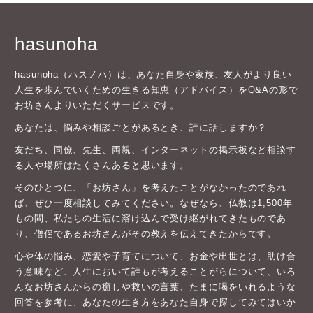
hasunoha
hasunoha（ハスノハ）は、あなた自身や家族、友人がより良い
人生を歩んでいくための生きる知恵（アドバイス）をQ&Aの形で
お坊さんよりいただくサービスです。
あなたは、悩みや相談ごとがあるとき、誰に話しますか？
友だち、同僚、先生、両親、インターネットの掲示板など相談す
る人や場所はたくさんあると思います。
そのひとつに、「お坊さん」を考えたことがなかったのであれ
ば、ぜひ一度相談してみてください。なぜなら、仏教は1,500年
もの間、私たちの生活に溶け込んで受け継がれてきたものであ
り、僧侶であるお坊さんがその教えを伝えてきたからです。
心や体の悩み、恋愛や子育てについて、お金や出世とは、助け合
う意味など、人生において誰もが考えることがらについて、いろ
んなお坊さんからの癒しや救いの言葉、たまに喝をいれるような
回答を参考に、あなたの生き方をあなた自身で探してみてはいか