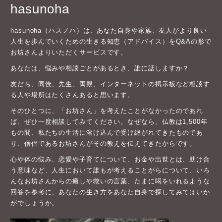
hasunoha
hasunoha（ハスノハ）は、あなた自身や家族、友人がより良い
人生を歩んでいくための生きる知恵（アドバイス）をQ&Aの形で
お坊さんよりいただくサービスです。
あなたは、悩みや相談ごとがあるとき、誰に話しますか？
友だち、同僚、先生、両親、インターネットの掲示板など相談す
る人や場所はたくさんあると思います。
そのひとつに、「お坊さん」を考えたことがなかったのであれ
ば、ぜひ一度相談してみてください。なぜなら、仏教は1,500年
もの間、私たちの生活に溶け込んで受け継がれてきたものであ
り、僧侶であるお坊さんがその教えを伝えてきたからです。
心や体の悩み、恋愛や子育てについて、お金や出世とは、助け合
う意味など、人生において誰もが考えることがらについて、いろ
んなお坊さんからの癒しや救いの言葉、たまに喝をいれるような
回答を参考に、あなたの生き方をあなた自身で探してみてはいか
がでしょうか。