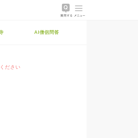
寺
AI僧侶問答
絡ください