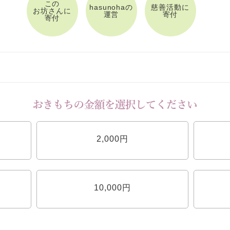
この
hasunohaの
慈善活動に
お坊さんに
運営
寄付
寄付
2,000円
10,000円