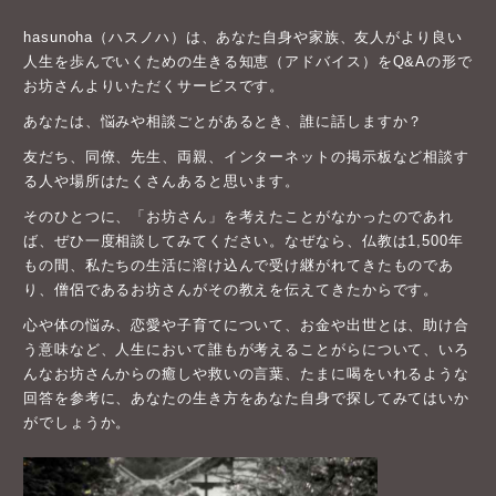
hasunoha（ハスノハ）は、あなた自身や家族、友人がより良い
人生を歩んでいくための生きる知恵（アドバイス）をQ&Aの形で
お坊さんよりいただくサービスです。
あなたは、悩みや相談ごとがあるとき、誰に話しますか？
友だち、同僚、先生、両親、インターネットの掲示板など相談す
る人や場所はたくさんあると思います。
そのひとつに、「お坊さん」を考えたことがなかったのであれ
ば、ぜひ一度相談してみてください。なぜなら、仏教は1,500年
もの間、私たちの生活に溶け込んで受け継がれてきたものであ
り、僧侶であるお坊さんがその教えを伝えてきたからです。
心や体の悩み、恋愛や子育てについて、お金や出世とは、助け合
う意味など、人生において誰もが考えることがらについて、いろ
んなお坊さんからの癒しや救いの言葉、たまに喝をいれるような
回答を参考に、あなたの生き方をあなた自身で探してみてはいか
がでしょうか。