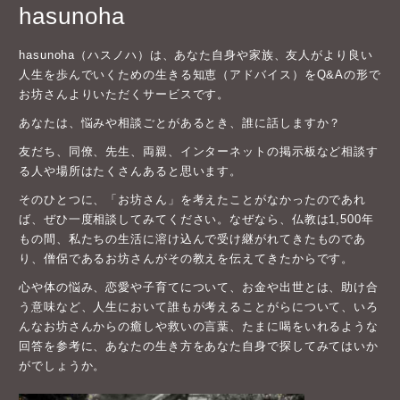
hasunoha
hasunoha（ハスノハ）は、あなた自身や家族、友人がより良い
人生を歩んでいくための生きる知恵（アドバイス）をQ&Aの形で
お坊さんよりいただくサービスです。
あなたは、悩みや相談ごとがあるとき、誰に話しますか？
友だち、同僚、先生、両親、インターネットの掲示板など相談す
る人や場所はたくさんあると思います。
そのひとつに、「お坊さん」を考えたことがなかったのであれ
ば、ぜひ一度相談してみてください。なぜなら、仏教は1,500年
もの間、私たちの生活に溶け込んで受け継がれてきたものであ
り、僧侶であるお坊さんがその教えを伝えてきたからです。
心や体の悩み、恋愛や子育てについて、お金や出世とは、助け合
う意味など、人生において誰もが考えることがらについて、いろ
んなお坊さんからの癒しや救いの言葉、たまに喝をいれるような
回答を参考に、あなたの生き方をあなた自身で探してみてはいか
がでしょうか。