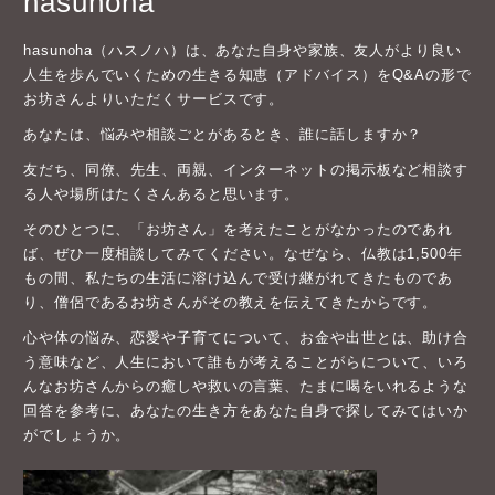
hasunoha
hasunoha（ハスノハ）は、あなた自身や家族、友人がより良い
人生を歩んでいくための生きる知恵（アドバイス）をQ&Aの形で
お坊さんよりいただくサービスです。
あなたは、悩みや相談ごとがあるとき、誰に話しますか？
友だち、同僚、先生、両親、インターネットの掲示板など相談す
る人や場所はたくさんあると思います。
そのひとつに、「お坊さん」を考えたことがなかったのであれ
ば、ぜひ一度相談してみてください。なぜなら、仏教は1,500年
もの間、私たちの生活に溶け込んで受け継がれてきたものであ
り、僧侶であるお坊さんがその教えを伝えてきたからです。
心や体の悩み、恋愛や子育てについて、お金や出世とは、助け合
う意味など、人生において誰もが考えることがらについて、いろ
んなお坊さんからの癒しや救いの言葉、たまに喝をいれるような
回答を参考に、あなたの生き方をあなた自身で探してみてはいか
がでしょうか。