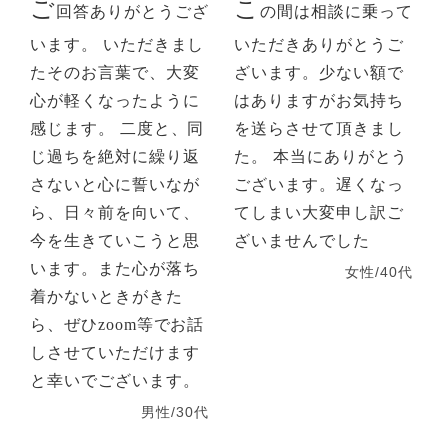
ご
こ
回答ありがとうござ
の間は相談に乗って
います。 いただきまし
いただきありがとうご
たそのお言葉で、大変
ざいます。少ない額で
心が軽くなったように
はありますがお気持ち
感じます。 二度と、同
を送らさせて頂きまし
じ過ちを絶対に繰り返
た。 本当にありがとう
さないと心に誓いなが
ございます。遅くなっ
ら、日々前を向いて、
てしまい大変申し訳ご
今を生きていこうと思
ざいませんでした
います。また心が落ち
女性/40代
着かないときがきた
ら、ぜひzoom等でお話
しさせていただけます
と幸いでございます。
男性/30代