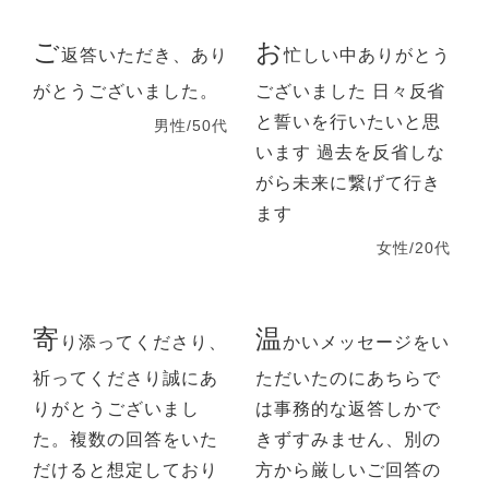
ご
お
返答いただき、あり
忙しい中ありがとう
がとうございました。
ございました 日々反省
と誓いを行いたいと思
男性/50代
います 過去を反省しな
がら未来に繋げて行き
ます
女性/20代
寄
温
り添ってくださり、
かいメッセージをい
祈ってくださり誠にあ
ただいたのにあちらで
りがとうございまし
は事務的な返答しかで
た。複数の回答をいた
きずすみません、別の
だけると想定しており
方から厳しいご回答の