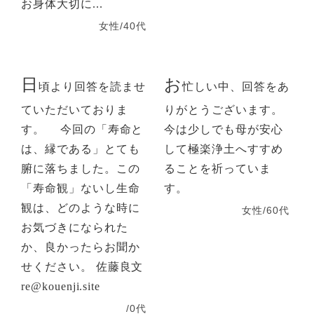
お身体大切に...
女性/40代
日
お
頃より回答を読ませ
忙しい中、回答をあ
ていただいておりま
りがとうございます。
す。 今回の「寿命と
今は少しでも母が安心
は、縁である」とても
して極楽浄土へすすめ
腑に落ちました。この
ることを祈っていま
「寿命観」ないし生命
す。
観は、どのような時に
女性/60代
お気づきになられた
か、良かったらお聞か
せください。 佐藤良文
re@kouenji.site
/0代