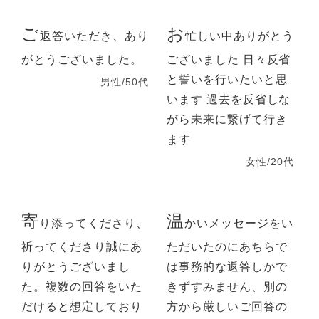
ご
お
返答いただき、あり
忙しい中ありがとう
がとうございました。
ございました 日々反省
と誓いを行いたいと思
男性/50代
います 過去を反省しな
がら未来に繋げて行き
ます
女性/20代
寄
温
り添ってくださり、
かいメッセージをい
祈ってくださり誠にあ
ただいたのにあちらで
りがとうございまし
は事務的な返答しかで
た。複数の回答をいた
きずすみません、別の
だけると想定しており
方から厳しいご回答の