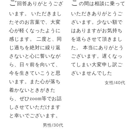
ご
こ
回答ありがとうござ
の間は相談に乗って
います。 いただきまし
いただきありがとうご
たそのお言葉で、大変
ざいます。少ない額で
心が軽くなったように
はありますがお気持ち
感じます。 二度と、同
を送らさせて頂きまし
じ過ちを絶対に繰り返
た。 本当にありがとう
さないと心に誓いなが
ございます。遅くなっ
ら、日々前を向いて、
てしまい大変申し訳ご
今を生きていこうと思
ざいませんでした
います。また心が落ち
女性/40代
着かないときがきた
ら、ぜひzoom等でお話
しさせていただけます
と幸いでございます。
男性/30代