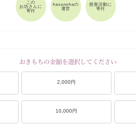
この
hasunohaの
慈善活動に
お坊さんに
運営
寄付
寄付
2,000円
10,000円