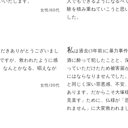
いいたします。
人でもできるようになるべく
験を積み重ねていこうと思
女性/60代
した。
私
ただきありがとうございまし
は過去(3年前)に暴力
のですが、救われたように感
酒に酔って犯したことと、
、なんとかなる。唱えなが
っていただけたため被害届
にはならなりませんでした
と同じく深い罪悪感、不安
女性/30代
あります。だからこそ大塚
見直す」ために、仏様が「
れません」に大変救われました