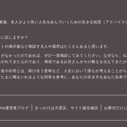
身や家族、友人がより良い人生を歩んでいくための生きる知恵（アドバイス
誰に話しますか？
ットの掲示板など相談する人や場所はたくさんあると思います。
がなかったのであれば、ぜひ一度相談してみてください。なぜなら、仏教は
継がれてきたものであり、僧侶であるお坊さんがその教えを伝えてきたか
お金や出世とは、助け合う意味など、人生において誰もが考えることがら
、たまに喝をいれるような回答を参考に、あなたの生き方をあなた自身で
oha運営者ブログ
きっかけは大震災。サイト誕生秘話
お葬式だけ