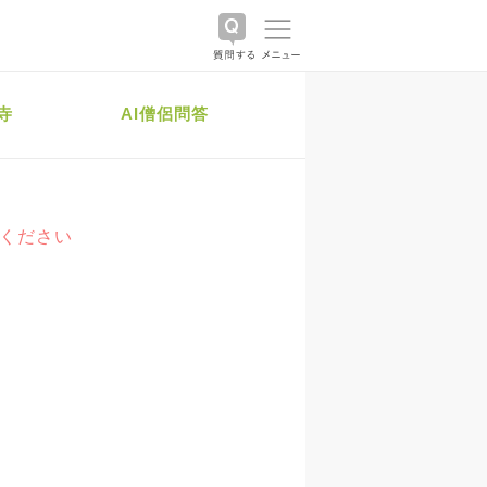
寺
AI僧侶問答
絡ください