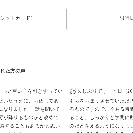
クレジットカード）
銀行
された方の声
お
ずっと重い心を引きずってい
久しぶりです。昨日（202
だいたうえに、お経まであ
もちをお送りさせていただ
になりました。 話を聞いて
るものですので、今ある時
荷が降りるものかと改めて
ること、しっかりと学問に
相談することもあるかと思い
のだと考えるようになりま