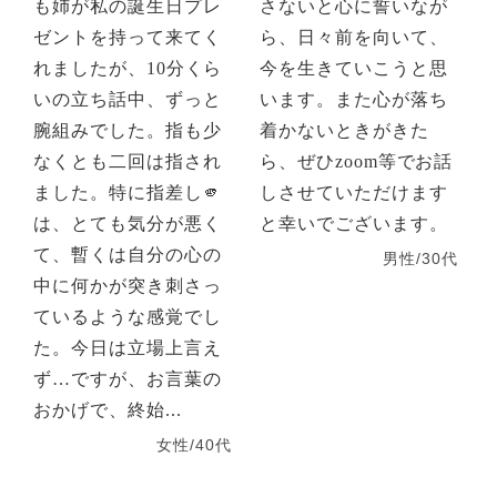
も姉が私の誕生日プレ
さないと心に誓いなが
ゼントを持って来てく
ら、日々前を向いて、
れましたが、10分くら
今を生きていこうと思
いの立ち話中、ずっと
います。また心が落ち
腕組みでした。指も少
着かないときがきた
なくとも二回は指され
ら、ぜひzoom等でお話
ました。特に指差し🫵
しさせていただけます
は、とても気分が悪く
と幸いでございます。
て、暫くは自分の心の
男性/30代
中に何かが突き刺さっ
ているような感覚でし
た。今日は立場上言え
ず…ですが、お言葉の
おかげで、終始...
女性/40代