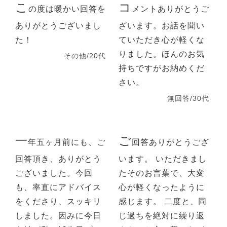
こ
コ
の度は暖かい回答を
メントありがとうご
ありがとうございまし
ざいます。お話を聞い
た！
ていただき心が軽くな
りました。ほんのお気
その他/20代
持ちですがお納めくだ
さい。
無回答/30代
一
ご
年五ヶ月前にも、ご
回答ありがとうござ
回答頂き、ありがとう
います。 いただきまし
ございました。今回
たそのお言葉で、大変
も、率直にアドバイス
心が軽くなったように
をくださり、スッキリ
感じます。 二度と、同
しました。因みに今日
じ過ちを絶対に繰り返