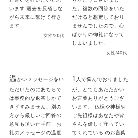
います 過去を反省しな
た。複数の回答をいた
がら未来に繋げて行き
だけると想定しており
ます
ませんでしたので、心
ばかりの御礼になって
女性/20代
しまいました。
女性/40代
温
1
かいメッセージをい
人で悩んでおりました
ただいたのにあちらで
が、とてもあたたかい
は事務的な返答しかで
お言葉ありがとうござ
きずすみません、別の
います。 仏様や神様や
方から厳しいご回答の
ご先祖様はあなたや皆
意見も頂いた手前、お
さんを優しく守ってい
礼のメッセージの温度
てくれている のお言葉