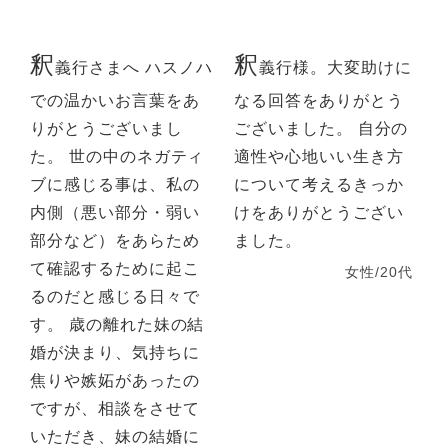
釈
釈
義行さまへ ハスノハ
義行様。大変助けに
での温かいお言葉をあ
なる回答をありがとう
りがとうございまし
ございました。 自分の
た。 世の中のネガティ
適性や心地いい生き方
ブに感じる事は、私の
について考えるきっか
内側（悪い部分・弱い
けをありがとうござい
部分など）をあらため
ました。
て確認するために起こ
女性/20代
るのだと感じる日々で
す。 歳の離れた妹の結
婚が決まり、気持ちに
焦りや嫉妬があったの
ですが、相談をさせて
いただき、妹の結婚に