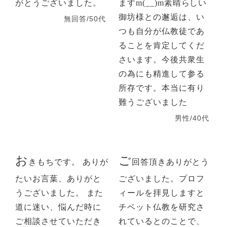
がとうございました。
ますm(__)m素晴らしい
御坊様との邂逅は、い
無回答/50代
つも自分が仏教徒であ
ることを肯定してくだ
さいます。今後共衆生
の為にも精進して参る
所存です。本当に有り
難うございました
男性/40代
お
ご
きもちです。 ありが
回答頂きありがとう
たいお言葉、ありがと
ございました。プロフ
うございました。 また
ィールを拝見しますと
道に迷い、悩んだ時に
チベット仏教を研究さ
ご相談させていただき
れているとのことで、