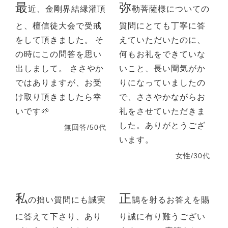
最
弥
近、金剛界結縁灌頂
勒菩薩様についての
と、檀信徒大会で受戒
質問にとても丁寧に答
をして頂きました。 そ
えていただいたのに、
の時にこの問答を思い
何もお礼をできていな
出しまして。 ささやか
いこと、長い間気がか
ではありますが、お受
りになっていましたの
け取り頂きましたら幸
で、ささやかながらお
いです🌱
礼をさせていただきま
した。ありがとうござ
無回答/50代
います。
女性/30代
私
正
の拙い質問にも誠実
鵠を射るお答えを賜
に答えて下さり、あり
り誠に有り難うござい