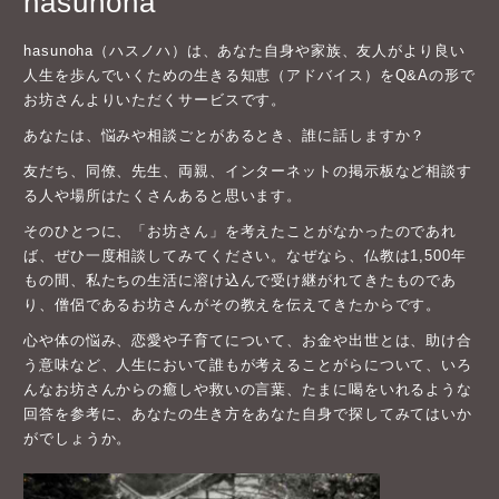
hasunoha
hasunoha（ハスノハ）は、あなた自身や家族、友人がより良い
人生を歩んでいくための生きる知恵（アドバイス）をQ&Aの形で
お坊さんよりいただくサービスです。
あなたは、悩みや相談ごとがあるとき、誰に話しますか？
友だち、同僚、先生、両親、インターネットの掲示板など相談す
る人や場所はたくさんあると思います。
そのひとつに、「お坊さん」を考えたことがなかったのであれ
ば、ぜひ一度相談してみてください。なぜなら、仏教は1,500年
もの間、私たちの生活に溶け込んで受け継がれてきたものであ
り、僧侶であるお坊さんがその教えを伝えてきたからです。
心や体の悩み、恋愛や子育てについて、お金や出世とは、助け合
う意味など、人生において誰もが考えることがらについて、いろ
んなお坊さんからの癒しや救いの言葉、たまに喝をいれるような
回答を参考に、あなたの生き方をあなた自身で探してみてはいか
がでしょうか。