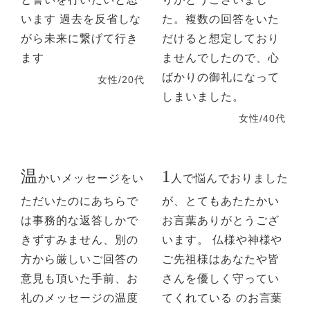
います 過去を反省しな
た。複数の回答をいた
がら未来に繋げて行き
だけると想定しており
ます
ませんでしたので、心
ばかりの御礼になって
女性/20代
しまいました。
女性/40代
温
1
かいメッセージをい
人で悩んでおりました
ただいたのにあちらで
が、とてもあたたかい
は事務的な返答しかで
お言葉ありがとうござ
きずすみません、別の
います。 仏様や神様や
方から厳しいご回答の
ご先祖様はあなたや皆
意見も頂いた手前、お
さんを優しく守ってい
礼のメッセージの温度
てくれている のお言葉