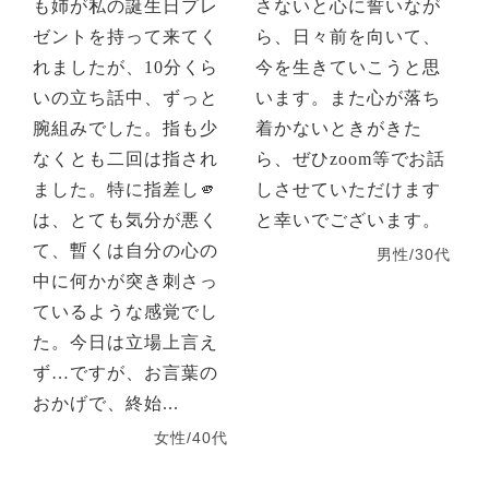
も姉が私の誕生日プレ
さないと心に誓いなが
ゼントを持って来てく
ら、日々前を向いて、
れましたが、10分くら
今を生きていこうと思
いの立ち話中、ずっと
います。また心が落ち
腕組みでした。指も少
着かないときがきた
なくとも二回は指され
ら、ぜひzoom等でお話
ました。特に指差し🫵
しさせていただけます
は、とても気分が悪く
と幸いでございます。
て、暫くは自分の心の
男性/30代
中に何かが突き刺さっ
ているような感覚でし
た。今日は立場上言え
ず…ですが、お言葉の
おかげで、終始...
女性/40代