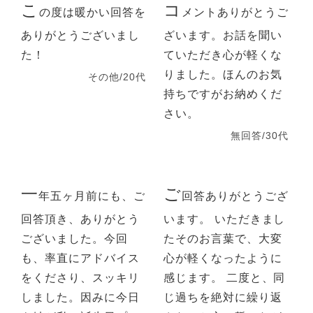
こ
コ
の度は暖かい回答を
メントありがとうご
ありがとうございまし
ざいます。お話を聞い
た！
ていただき心が軽くな
りました。ほんのお気
その他/20代
持ちですがお納めくだ
さい。
無回答/30代
一
ご
年五ヶ月前にも、ご
回答ありがとうござ
回答頂き、ありがとう
います。 いただきまし
ございました。今回
たそのお言葉で、大変
も、率直にアドバイス
心が軽くなったように
をくださり、スッキリ
感じます。 二度と、同
しました。因みに今日
じ過ちを絶対に繰り返