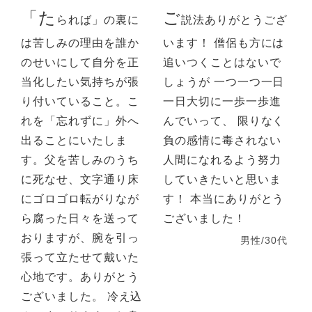
「た
ご
られば」の裏に
説法ありがとうござ
は苦しみの理由を誰か
います！ 僧侶も方には
のせいにして自分を正
追いつくことはないで
当化したい気持ちが張
しょうが 一つ一つ一日
り付いていること。こ
一日大切に一歩一歩進
れを「忘れずに」外へ
んでいって、 限りなく
出ることにいたしま
負の感情に毒されない
す。父を苦しみのうち
人間になれるよう努力
に死なせ、文字通り床
していきたいと思いま
にゴロゴロ転がりなが
す！ 本当にありがとう
ら腐った日々を送って
ございました！
おりますが、腕を引っ
男性/30代
張って立たせて戴いた
心地です。ありがとう
ございました。 冷え込