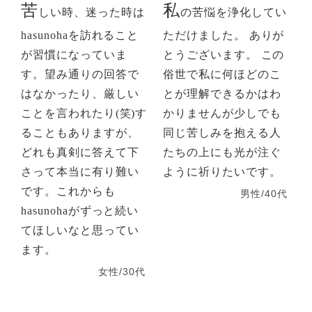
苦
私
しい時、迷った時は
の苦悩を浄化してい
hasunohaを訪れること
ただけました。 ありが
が習慣になっていま
とうございます。 この
す。望み通りの回答で
俗世で私に何ほどのこ
はなかったり、厳しい
とが理解できるかはわ
ことを言われたり(笑)す
かりませんが少しでも
ることもありますが、
同じ苦しみを抱える人
どれも真剣に答えて下
たちの上にも光が注ぐ
さって本当に有り難い
ように祈りたいです。
です。これからも
男性/40代
hasunohaがずっと続い
てほしいなと思ってい
ます。
女性/30代