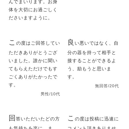
んでまいります。お身
体を大切にお過ごしく
ださいますように。
こ
良
の度はご回答してい
い悪いではなく、自
ただきありがとうござ
分の器を持って相手と
いました。誰かに聞い
接することができるよ
てもらえただけでもす
う、励もうと思いま
ごくありがたかったで
す。
す。
無回答/20代
男性/10代
回
こ
答いただいたどの方
の度は投稿に迅速に
も気持ちを楽に、ま
コメント頂きありませ