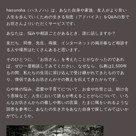
hasunoha（ハスノハ）は、あなた自身や家族、友人がより良い
人生を歩んでいくための生きる知恵（アドバイス）をQ&Aの形で
お坊さんよりいただくサービスです。
あなたは、悩みや相談ごとがあるとき、誰に話しますか？
友だち、同僚、先生、両親、インターネットの掲示板など相談す
る人や場所はたくさんあると思います。
そのひとつに、「お坊さん」を考えたことがなかったのであれ
ば、ぜひ一度相談してみてください。なぜなら、仏教は1,500年
もの間、私たちの生活に溶け込んで受け継がれてきたものであ
り、僧侶であるお坊さんがその教えを伝えてきたからです。
心や体の悩み、恋愛や子育てについて、お金や出世とは、助け合
う意味など、人生において誰もが考えることがらについて、いろ
んなお坊さんからの癒しや救いの言葉、たまに喝をいれるような
回答を参考に、あなたの生き方をあなた自身で探してみてはいか
がでしょうか。