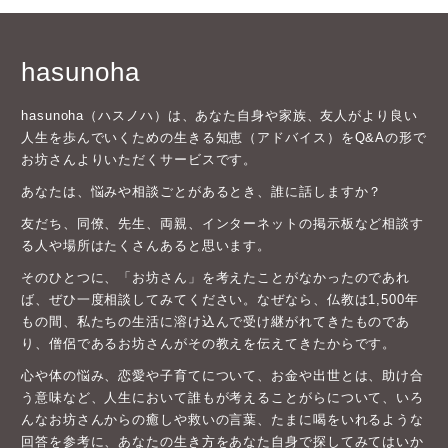
hasunoha
hasunoha（ハスノハ）は、あなた自身や家族、友人がより良い
人生を歩んでいくための生きる知恵（アドバイス）をQ&Aの形で
お坊さんよりいただくサービスです。
あなたは、悩みや相談ごとがあるとき、誰に話しますか？
友だち、同僚、先生、両親、インターネットの掲示板など相談す
る人や場所はたくさんあると思います。
そのひとつに、「お坊さん」を考えたことがなかったのであれ
ば、ぜひ一度相談してみてください。なぜなら、仏教は1,500年
もの間、私たちの生活に溶け込んで受け継がれてきたものであ
り、僧侶であるお坊さんがその教えを伝えてきたからです。
心や体の悩み、恋愛や子育てについて、お金や出世とは、助け合
う意味など、人生において誰もが考えることがらについて、いろ
んなお坊さんからの癒しや救いの言葉、たまに喝をいれるような
回答を参考に、あなたの生き方をあなた自身で探してみてはいか