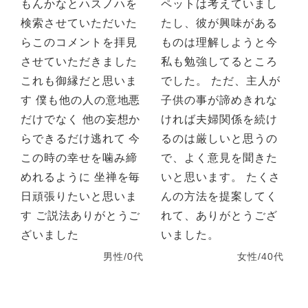
もんかなとハスノハを
ペットは考えていまし
検索させていただいた
たし、彼が興味がある
らこのコメントを拝見
ものは理解しようと今
させていただきました
私も勉強してるところ
これも御縁だと思いま
でした。 ただ、主人が
す 僕も他の人の意地悪
子供の事が諦めきれな
だけでなく 他の妄想か
ければ夫婦関係を続け
らできるだけ逃れて 今
るのは厳しいと思うの
この時の幸せを噛み締
で、よく意見を聞きた
めれるように 坐禅を毎
いと思います。 たくさ
日頑張りたいと思いま
んの方法を提案してく
す ご説法ありがとうご
れて、ありがとうござ
ざいました
いました。
男性/0代
女性/40代