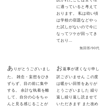
に適っていると考えて
おります。 私は幼い頃
は学校の宿題などやっ
た試しがないので今に
なってツケが回ってき
ており...
無回答/90代
あ
お
りがとうございまし
返事が遅くなり申し
た。 雑念・妄想をひき
訳ございません この度
ずらず、目の前に集中
は暖かい回答をありが
する。 余計な執着を離
とうございました 繰り
して、自分の心をちゃ
返し繰り返し読ませて
んと見る感じることが
いただきます また改め