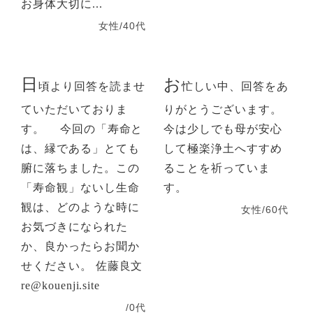
お身体大切に...
女性/40代
日
お
頃より回答を読ませ
忙しい中、回答をあ
ていただいておりま
りがとうございます。
す。 今回の「寿命と
今は少しでも母が安心
は、縁である」とても
して極楽浄土へすすめ
腑に落ちました。この
ることを祈っていま
「寿命観」ないし生命
す。
観は、どのような時に
女性/60代
お気づきになられた
か、良かったらお聞か
せください。 佐藤良文
re@kouenji.site
/0代