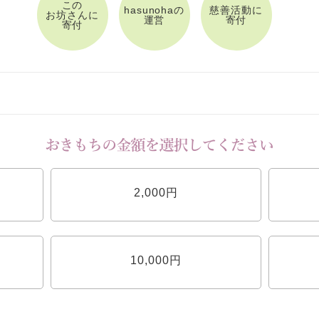
この
hasunohaの
慈善活動に
お坊さんに
運営
寄付
寄付
2,000円
10,000円