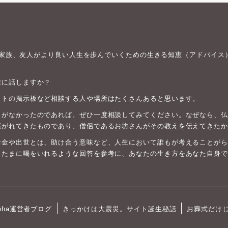
身や家族、友人がより良い人生を歩んでいくための生きる知恵（アドバイス
誰に話しますか？
ットの掲示板など相談する人や場所はたくさんあると思います。
がなかったのであれば、ぜひ一度相談してみてください。なぜなら、仏教は
継がれてきたものであり、僧侶であるお坊さんがその教えを伝えてきたか
お金や出世とは、助け合う意味など、人生において誰もが考えることがら
、たまに喝をいれるような回答を参考に、あなたの生き方をあなた自身で
oha運営者ブログ
きっかけは大震災。サイト誕生秘話
お葬式だけ