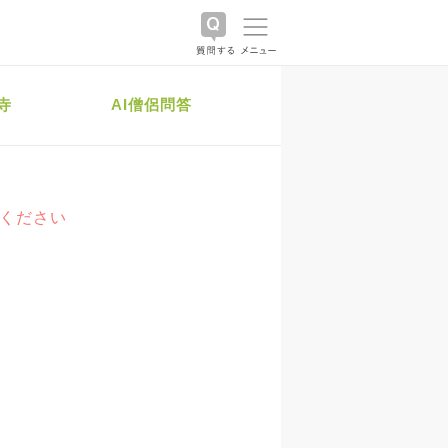
寺
AI僧侶問答
絡ください