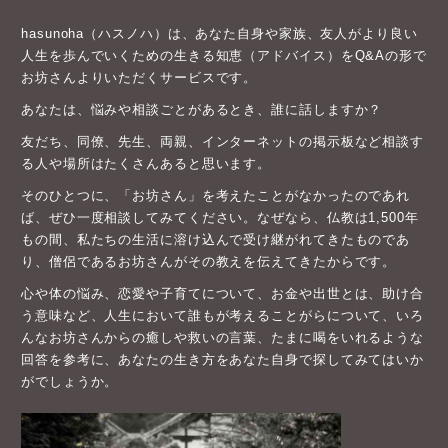
hasunoha（ハスノハ）は、あなた自身や家族、友人がより良い
人生を歩んでいくための生きる知恵（アドバイス）をQ&Aの形で
お坊さんよりいただくサービスです。
あなたは、悩みや相談ごとがあるとき、誰に話しますか？
友だち、同僚、先生、両親、インターネットの掲示板など相談す
る人や場所はたくさんあると思います。
そのひとつに、「お坊さん」を考えたことがなかったのであれ
ば、ぜひ一度相談してみてください。なぜなら、仏教は1,500年
もの間、私たちの生活に溶け込んで受け継がれてきたものであ
り、僧侶であるお坊さんがその教えを伝えてきたからです。
心や体の悩み、恋愛や子育てについて、お金や出世とは、助け合
う意味など、人生において誰もが考えることがらについて、いろ
んなお坊さんからの癒しや救いの言葉、たまに喝をいれるような
回答を参考に、あなたの生き方をあなた自身で探してみてはいか
がでしょうか。