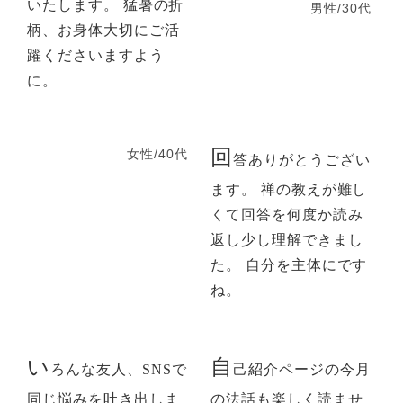
いたします。 猛暑の折
男性/30代
柄、お身体大切にご活
躍くださいますよう
に。
回
女性/40代
答ありがとうござい
ます。 禅の教えが難し
くて回答を何度か読み
返し少し理解できまし
た。 自分を主体にです
ね。
い
自
ろんな友人、SNSで
己紹介ページの今月
同じ悩みを吐き出しま
の法話も楽しく読ませ