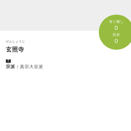
有り難し
0
回答
0
げんしょうじ
玄照寺
宗派：
真宗大谷派