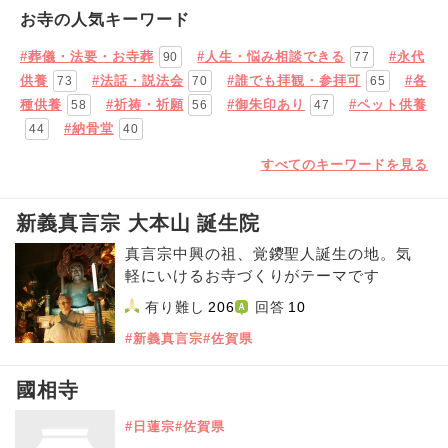
お寺の人気キーワード
#葬儀・法要・お寺葬
#人生・悩み相談できる
#永代
90
77
供養
#法話・説法会
#誰でも拝観・参拝可
#各
73
70
65
種供養
#祈祷・祈願
#御朱印あり
#ペット供養
58
56
47
#納骨堂
44
40
すべてのキーワードを見る
新義真言宗 大本山 誕生院
真言宗中興の祖、覚鑁聖人誕生の地。気
軽にいけるお寺づくりがテーマです
有り難し
206
回答
10
#新義真言宗
#佐賀県
國相寺
#日蓮宗
#佐賀県