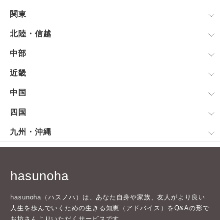
関東
北陸・信越
中部
近畿
中国
四国
九州・沖縄
hasunoha
hasunoha（ハスノハ）は、あなた自身や家族、友人がより良い
人生を歩んでいくための生きる知恵（アドバイス）をQ&Aの形で
お坊さんよりいただくサービスです。