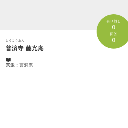
有り難し
0
回答
0
とうこうあん
普済寺 藤光庵
宗派：
曹洞宗