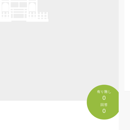
有り難し
0
回答
0