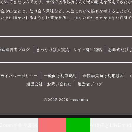
継がれてきたものであり、僧侶であるお坊さんがその教えを伝えてきたか
お金や出世とは、助け合う意味など、人生において誰もが考えることがら
、たまに喝をいれるような回答を参考に、あなたの生き方をあなた自身で
oha運営者ブログ
きっかけは大震災。サイト誕生秘話
お葬式だけ
プライバシーポリシー
一般向け利用規約
寺院会員向け利用規約
運営会社・お問い合わせ
運営者ブログ
© 2012-2026 hasunoha
Zoomで個別相談
AI僧侶とLINEで