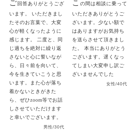
ご
こ
回答ありがとうござ
の間は相談に乗って
います。 いただきまし
いただきありがとうご
たそのお言葉で、大変
ざいます。少ない額で
心が軽くなったように
はありますがお気持ち
感じます。 二度と、同
を送らさせて頂きまし
じ過ちを絶対に繰り返
た。 本当にありがとう
さないと心に誓いなが
ございます。遅くなっ
ら、日々前を向いて、
てしまい大変申し訳ご
今を生きていこうと思
ざいませんでした
います。また心が落ち
女性/40代
着かないときがきた
ら、ぜひzoom等でお話
しさせていただけます
と幸いでございます。
男性/30代