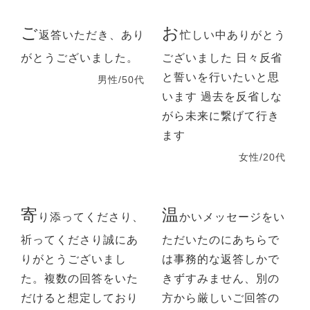
ご
お
返答いただき、あり
忙しい中ありがとう
がとうございました。
ございました 日々反省
と誓いを行いたいと思
男性/50代
います 過去を反省しな
がら未来に繋げて行き
ます
女性/20代
寄
温
り添ってくださり、
かいメッセージをい
祈ってくださり誠にあ
ただいたのにあちらで
りがとうございまし
は事務的な返答しかで
た。複数の回答をいた
きずすみません、別の
だけると想定しており
方から厳しいご回答の