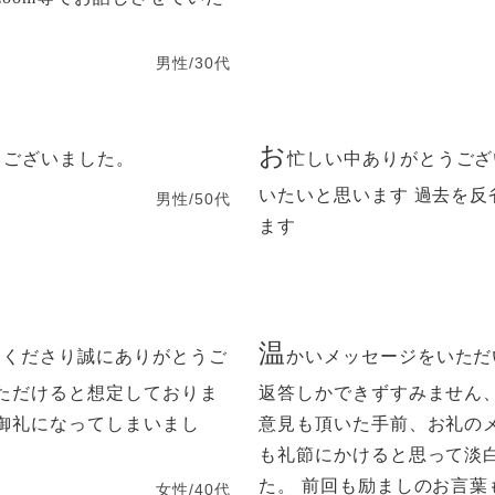
。
男性/30代
お
うございました。
忙しい中ありがとうござ
いたいと思います 過去を
男性/50代
ます
温
てくださり誠にありがとうご
かいメッセージをいただ
ただけると想定しておりま
返答しかできずすみません
御礼になってしまいまし
意見も頂いた手前、お礼の
も礼節にかけると思って淡
た。 前回も励ましのお言
女性/40代