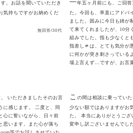
一
ます。お話を聞いていただき
年五ヶ月前にも、ご回答
お気持ちですがお納めくだ
た。今回も、率直にアドバ
ました。因みに今日も姉が
て来てくれましたが、10分
無回答/30代
組みでした。指も少なくと
指差し🫵は、とても気分が
に何かが突き刺さっている
場上言えず…ですが、お言葉
こ
。 いただきましたそのお言
の間は相談に乗っていた
うに感じます。 二度と、同
少ない額ではありますがお
と心に誓いながら、日々前
た。 本当にありがとうご
と思います。また心が落ち
変申し訳ございませんでし
oom等でお話しさせていた