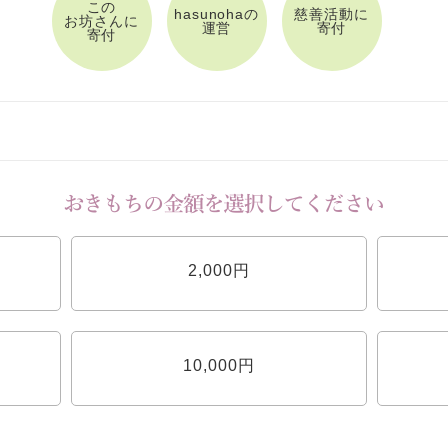
この
hasunohaの
慈善活動に
お坊さんに
運営
寄付
寄付
2,000円
10,000円