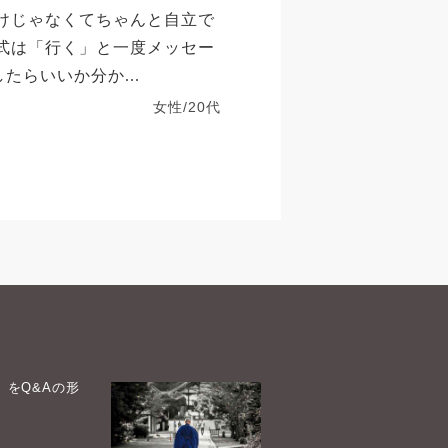
だけじゃなくてちゃんと自立で
葬式は「行く」と一度メッセー
たらいいか分か...
女性/20代
）をQ&Aの形