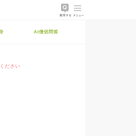
寺
AI僧侶問答
絡ください