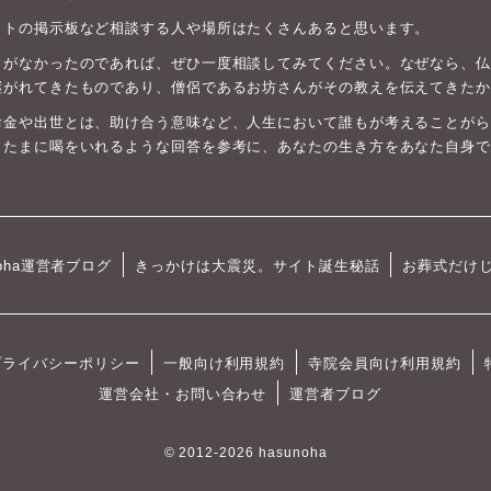
ットの掲示板など相談する人や場所はたくさんあると思います。
がなかったのであれば、ぜひ一度相談してみてください。なぜなら、仏教は
継がれてきたものであり、僧侶であるお坊さんがその教えを伝えてきたか
お金や出世とは、助け合う意味など、人生において誰もが考えることがら
、たまに喝をいれるような回答を参考に、あなたの生き方をあなた自身で
oha運営者ブログ
きっかけは大震災。サイト誕生秘話
お葬式だけ
プライバシーポリシー
一般向け利用規約
寺院会員向け利用規約
運営会社・お問い合わせ
運営者ブログ
© 2012-2026 hasunoha