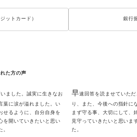
クレジットカード）
銀行
された方の声
早
ざいました。誠実に生きなお
速回答を読ませていただ
言葉に涙が溢れました。い
り、また、今後への指針に
おせるように、自分自身を
まず守る事、大切にして、
心を開いていきたいと思い
見守っていきたいと思いま
た。
た。