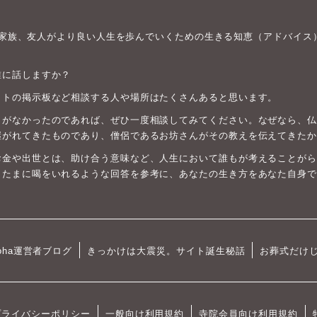
身や家族、友人がより良い人生を歩んでいくための生きる知恵（アドバイス
誰に話しますか？
ットの掲示板など相談する人や場所はたくさんあると思います。
がなかったのであれば、ぜひ一度相談してみてください。なぜなら、仏教は
継がれてきたものであり、僧侶であるお坊さんがその教えを伝えてきたか
お金や出世とは、助け合う意味など、人生において誰もが考えることがら
、たまに喝をいれるような回答を参考に、あなたの生き方をあなた自身で
oha運営者ブログ
きっかけは大震災。サイト誕生秘話
お葬式だけ
プライバシーポリシー
一般向け利用規約
寺院会員向け利用規約