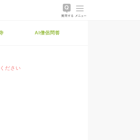
寺
AI僧侶問答
絡ください