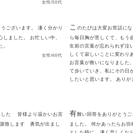
女性/50代
こ
うございます。 凄く分かり
のたびは大変お世話にな
心しました。 お忙しい中、
ら毎日胸が苦しくて、もう
た。
生前の言葉が忘れられず泣
しくて寂しいことに変わり
女性/60代
お言葉が救いになりました
て歩いていき、私にその日
したいと思います。 ありが
有
ました 皆様より温かいお言
難い回答をありがとうご
感謝致します 勇気が出まし
ました。 何かあったらお坊
す
とした時に、凄く悲しくな