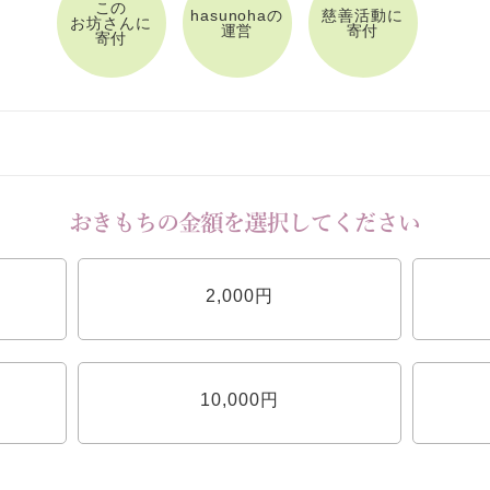
この
hasunohaの
慈善活動に
お坊さんに
運営
寄付
寄付
2,000円
10,000円