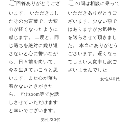
ご
こ
回答ありがとうござ
の間は相談に乗って
います。 いただきまし
いただきありがとうご
たそのお言葉で、大変
ざいます。少ない額で
心が軽くなったように
はありますがお気持ち
感じます。 二度と、同
を送らさせて頂きまし
じ過ちを絶対に繰り返
た。 本当にありがとう
さないと心に誓いなが
ございます。遅くなっ
ら、日々前を向いて、
てしまい大変申し訳ご
今を生きていこうと思
ざいませんでした
います。また心が落ち
女性/40代
着かないときがきた
ら、ぜひzoom等でお話
しさせていただけます
と幸いでございます。
男性/30代