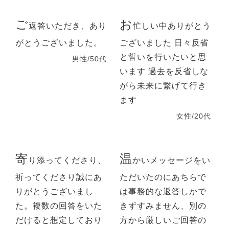
ご
お
返答いただき、あり
忙しい中ありがとう
がとうございました。
ございました 日々反省
と誓いを行いたいと思
男性/50代
います 過去を反省しな
がら未来に繋げて行き
ます
女性/20代
寄
温
り添ってくださり、
かいメッセージをい
祈ってくださり誠にあ
ただいたのにあちらで
りがとうございまし
は事務的な返答しかで
た。複数の回答をいた
きずすみません、別の
だけると想定しており
方から厳しいご回答の