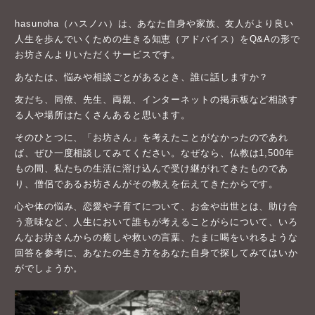
hasunoha（ハスノハ）は、あなた自身や家族、友人がより良い
人生を歩んでいくための生きる知恵（アドバイス）をQ&Aの形で
お坊さんよりいただくサービスです。
あなたは、悩みや相談ごとがあるとき、誰に話しますか？
友だち、同僚、先生、両親、インターネットの掲示板など相談す
る人や場所はたくさんあると思います。
そのひとつに、「お坊さん」を考えたことがなかったのであれ
ば、ぜひ一度相談してみてください。なぜなら、仏教は1,500年
もの間、私たちの生活に溶け込んで受け継がれてきたものであ
り、僧侶であるお坊さんがその教えを伝えてきたからです。
心や体の悩み、恋愛や子育てについて、お金や出世とは、助け合
う意味など、人生において誰もが考えることがらについて、いろ
んなお坊さんからの癒しや救いの言葉、たまに喝をいれるような
回答を参考に、あなたの生き方をあなた自身で探してみてはいか
がでしょうか。