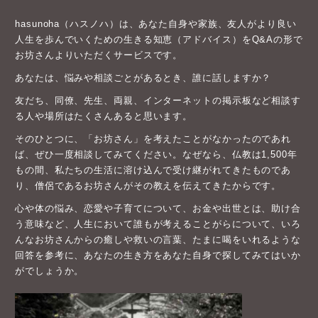
hasunoha（ハスノハ）は、あなた自身や家族、友人がより良い
人生を歩んでいくための生きる知恵（アドバイス）をQ&Aの形で
お坊さんよりいただくサービスです。
あなたは、悩みや相談ごとがあるとき、誰に話しますか？
友だち、同僚、先生、両親、インターネットの掲示板など相談す
る人や場所はたくさんあると思います。
そのひとつに、「お坊さん」を考えたことがなかったのであれ
ば、ぜひ一度相談してみてください。なぜなら、仏教は1,500年
もの間、私たちの生活に溶け込んで受け継がれてきたものであ
り、僧侶であるお坊さんがその教えを伝えてきたからです。
心や体の悩み、恋愛や子育てについて、お金や出世とは、助け合
う意味など、人生において誰もが考えることがらについて、いろ
んなお坊さんからの癒しや救いの言葉、たまに喝をいれるような
回答を参考に、あなたの生き方をあなた自身で探してみてはいか
がでしょうか。