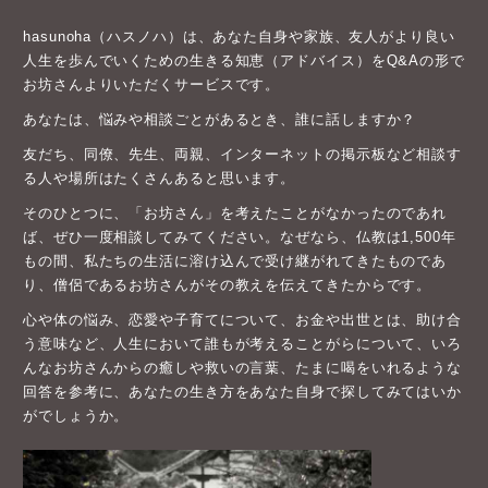
hasunoha（ハスノハ）は、あなた自身や家族、友人がより良い
人生を歩んでいくための生きる知恵（アドバイス）をQ&Aの形で
お坊さんよりいただくサービスです。
あなたは、悩みや相談ごとがあるとき、誰に話しますか？
友だち、同僚、先生、両親、インターネットの掲示板など相談す
る人や場所はたくさんあると思います。
そのひとつに、「お坊さん」を考えたことがなかったのであれ
ば、ぜひ一度相談してみてください。なぜなら、仏教は1,500年
もの間、私たちの生活に溶け込んで受け継がれてきたものであ
り、僧侶であるお坊さんがその教えを伝えてきたからです。
心や体の悩み、恋愛や子育てについて、お金や出世とは、助け合
う意味など、人生において誰もが考えることがらについて、いろ
んなお坊さんからの癒しや救いの言葉、たまに喝をいれるような
回答を参考に、あなたの生き方をあなた自身で探してみてはいか
がでしょうか。