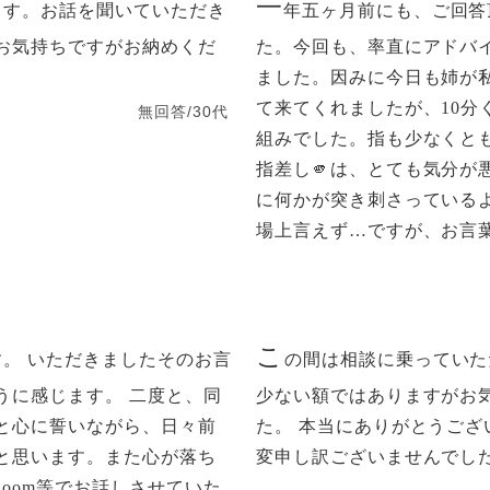
一
ます。お話を聞いていただき
年五ヶ月前にも、ご回答
お気持ちですがお納めくだ
た。今回も、率直にアドバ
ました。因みに今日も姉が
て来てくれましたが、10分
無回答/30代
組みでした。指も少なくと
指差し🫵は、とても気分が
に何かが突き刺さっている
場上言えず…ですが、お言葉
こ
。 いただきましたそのお言
の間は相談に乗っていた
うに感じます。 二度と、同
少ない額ではありますがお
と心に誓いながら、日々前
た。 本当にありがとうご
と思います。また心が落ち
変申し訳ございませんでし
oom等でお話しさせていた