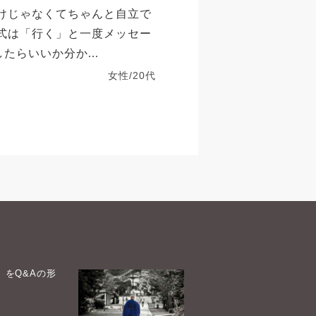
だけじゃなくてちゃんと自立で
葬式は「行く」と一度メッセー
たらいいか分か...
女性/20代
）をQ&Aの形