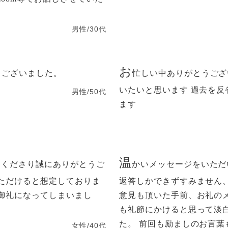
。
男性/30代
お
うございました。
忙しい中ありがとうござ
いたいと思います 過去を
男性/50代
ます
温
てくださり誠にありがとうご
かいメッセージをいただ
ただけると想定しておりま
返答しかできずすみません
御礼になってしまいまし
意見も頂いた手前、お礼の
も礼節にかけると思って淡
た。 前回も励ましのお言
女性/40代