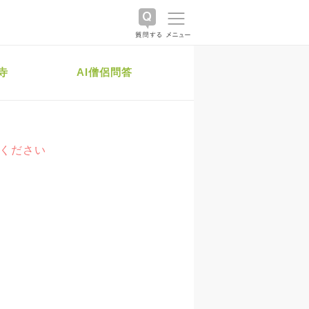
寺
AI僧侶問答
絡ください