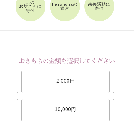
この
hasunohaの
慈善活動に
お坊さんに
運営
寄付
寄付
2,000円
10,000円