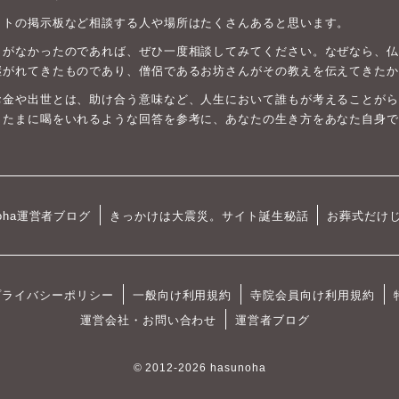
ットの掲示板など相談する人や場所はたくさんあると思います。
がなかったのであれば、ぜひ一度相談してみてください。なぜなら、仏教は
継がれてきたものであり、僧侶であるお坊さんがその教えを伝えてきたか
お金や出世とは、助け合う意味など、人生において誰もが考えることがら
、たまに喝をいれるような回答を参考に、あなたの生き方をあなた自身で
oha運営者ブログ
きっかけは大震災。サイト誕生秘話
お葬式だけ
プライバシーポリシー
一般向け利用規約
寺院会員向け利用規約
運営会社・お問い合わせ
運営者ブログ
© 2012-2026 hasunoha