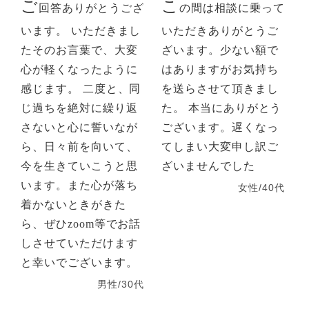
ご
こ
回答ありがとうござ
の間は相談に乗って
います。 いただきまし
いただきありがとうご
たそのお言葉で、大変
ざいます。少ない額で
心が軽くなったように
はありますがお気持ち
感じます。 二度と、同
を送らさせて頂きまし
じ過ちを絶対に繰り返
た。 本当にありがとう
さないと心に誓いなが
ございます。遅くなっ
ら、日々前を向いて、
てしまい大変申し訳ご
今を生きていこうと思
ざいませんでした
います。また心が落ち
女性/40代
着かないときがきた
ら、ぜひzoom等でお話
しさせていただけます
と幸いでございます。
男性/30代