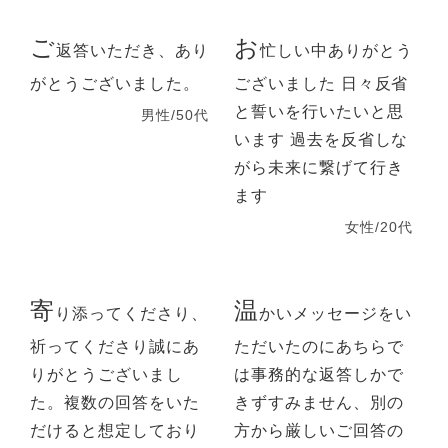
ご
お
返答いただき、あり
忙しい中ありがとう
がとうございました。
ございました 日々反省
と誓いを行いたいと思
男性/50代
います 過去を反省しな
がら未来に繋げて行き
ます
女性/20代
寄
温
り添ってくださり、
かいメッセージをい
祈ってくださり誠にあ
ただいたのにあちらで
りがとうございまし
は事務的な返答しかで
た。複数の回答をいた
きずすみません、別の
だけると想定しており
方から厳しいご回答の